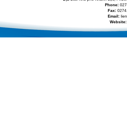
Phone:
027
Fax:
0274.
Email:
lie
Website: