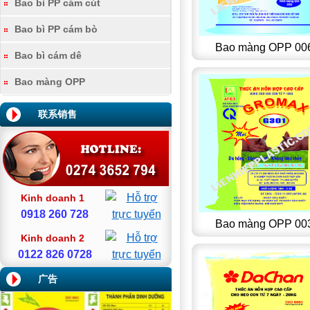
Bao bì PP cám cút
Bao bì PP cám bò
Bao màng OPP 00
Bao bì cám dê
Bao màng OPP
联系销售
Kinh doanh 1
0918 260 728
Bao màng OPP 00
Kinh doanh 2
0122 826 0728
广告