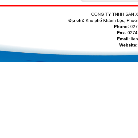
CÔNG TY TNHH SẢN X
Địa chỉ:
Khu phố Khánh Lộc, Phườ
Phone:
027
Fax:
0274.
Email:
lie
Website: